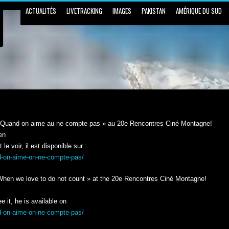
ACTUALITÉS
LIVETRACKING
IMAGES
PAKISTAN
AMÉRIQUE DU SUD
 « Quand on aime au ne compte pas » au 20e Rencontres Ciné Montagne!
en
le voir, il est disponible sur :
and-on-aime-on-ne-compte-pas/
When we love to do not count » at the 20e Rencontres Ciné Montagne!
 it, he is available on
and-on-aime-on-ne-compte-pas/