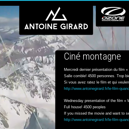
Ciné montagne
Mercredi dernier présentation du film
Salle comble! 4500 personnes. Trop bi
Si vous avez ratez le film et qui veulent 
http://www.antoinegirard.fr/le-film-qu
Wednesday presentation of the film « 
Full house! 4500 peoples
If you missed the movie and want to see
http://www.antoinegirard.fr/le-film-qu