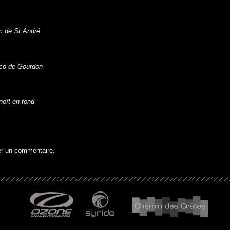
c de St André
co de Gourdon
oît en fond
er un commentaire.