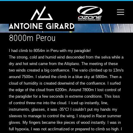
8000m Perou
I had climb to 8054m in Peru with my paraglide!
The strong, cold and humid wind descended from the selva while a
dry and hot wind came from the Altiplano. The meeting of these
two winds created a big confluence. The vario climbed up to 13m/s
around 7500m. I started the climb in a blue sky at 5800m. Then a
cloud of humidity is created downwind of the confluence. I surfed
the edge of the cloud from 6200m. Around 7800m I lost control of
the paraglider for a few seconds in extreme conditions. This loss
of control threw me into the cloud. I iced up instantly, line,
instruments, glasses, it was -35°C! I couldn’t put my hands my
sleeves to manage to control the wing, I stayed in Racer summer
gloves. My fingers became like pieces of wood instantly. I was in
full hypoxia, I was not acclimatized or prepared to climb so high. I