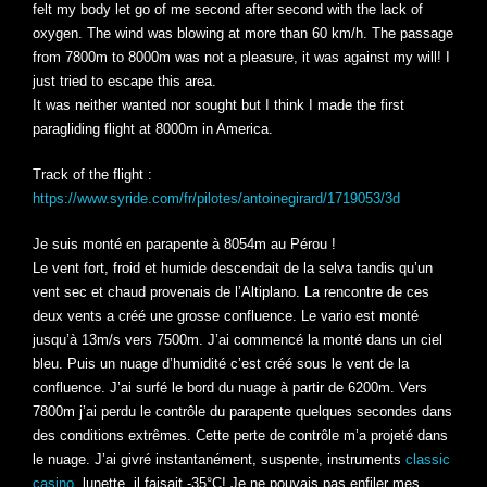
felt my body let go of me second after second with the lack of
oxygen. The wind was blowing at more than 60 km/h. The passage
from 7800m to 8000m was not a pleasure, it was against my will! I
just tried to escape this area.
It was neither wanted nor sought but I think I made the first
paragliding flight at 8000m in America.
Track of the flight :
https://www.syride.com/fr/pilotes/antoinegirard/1719053/3d
Je suis monté en parapente à 8054m au Pérou !
Le vent fort, froid et humide descendait de la selva tandis qu’un
vent sec et chaud provenais de l’Altiplano. La rencontre de ces
deux vents a créé une grosse confluence. Le vario est monté
jusqu’à 13m/s vers 7500m. J’ai commencé la monté dans un ciel
bleu. Puis un nuage d’humidité c’est créé sous le vent de la
confluence. J’ai surfé le bord du nuage à partir de 6200m. Vers
7800m j’ai perdu le contrôle du parapente quelques secondes dans
des conditions extrêmes. Cette perte de contrôle m’a projeté dans
le nuage. J’ai givré instantanément, suspente, instruments
classic
casino
, lunette, il faisait -35°C! Je ne pouvais pas enfiler mes