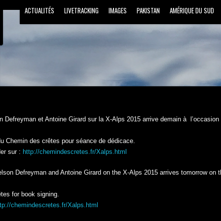
ACTUALITÉS
LIVETRACKING
IMAGES
PAKISTAN
AMÉRIQUE DU SUD
on Defreyman et Antoine Girard sur la X-Alps 2015 arrive demain à l’occasion d
du Chemin des crêtes pour séance de dédicace.
er sur :
http://chemindescretes.fr/Xalps.html
elson Defreyman and Antoine Girard on the X-Alps 2015 arrives tomorrow on t
tes for book signing.
tp://chemindescretes.fr/Xalps.html