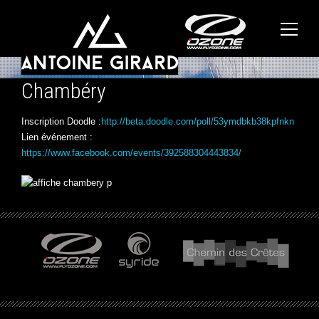
Chambéry
Inscription Doodle :
http://beta.doodle.com/poll/53ymdbkb38kpfnkn
Lien événement :
https://www.facebook.com/events/392588304443834/