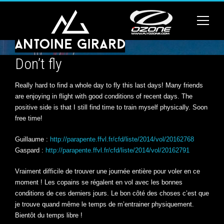
Don’t fly
Really hard to find a whole day to fly this last days! Many friends
are enjoying in flight with good conditions of recent days. The
positive side is that I still find time to train myself physically. Soon
free time!
Guillaume :
http://parapente.ffvl.fr/cfd/liste/2014/vol/20162768
Gaspard :
http://parapente.ffvl.fr/cfd/liste/2014/vol/20162791
Vraiment difficile de trouver une journée entière pour voler en ce
moment ! Les copains se régalent en vol avec les bonnes
conditions de ces derniers jours. Le bon côté des choses c’est que
je trouve quand même le temps de m’entrainer physiquement.
Bientôt du temps libre !