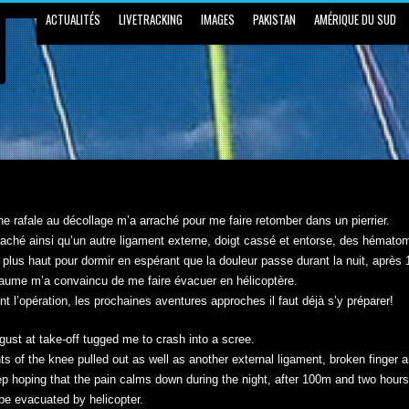
ACTUALITÉS
LIVETRACKING
IMAGES
PAKISTAN
AMÉRIQUE DU SUD
e rafale au décollage m’a arraché pour me faire retomber dans un pierrier.
raché ainsi qu’un autre ligament externe, doigt cassé et entorse, des hémato
u plus haut pour dormir en espérant que la douleur passe durant la nuit, après 
laume m’a convaincu de me faire évacuer en hélicoptère.
t l’opération, les prochaines aventures approches il faut déjà s’y préparer!
gust at take-off tugged me to crash into a scree.
s of the knee pulled out as well as another external ligament, broken finger 
leep hoping that the pain calms down during the night, after 100m and two hours
e evacuated by helicopter.