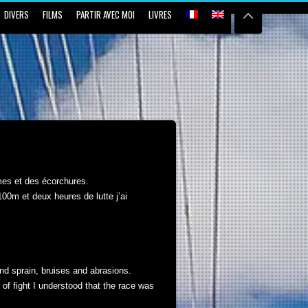
DIVERS
FILMS
PARTIR AVEC MOI
LIVRES
mes et des écorchures.
100m et deux heures de lutte j’ai
and sprain, bruises and abrasions.
 of fight I understood that the race was