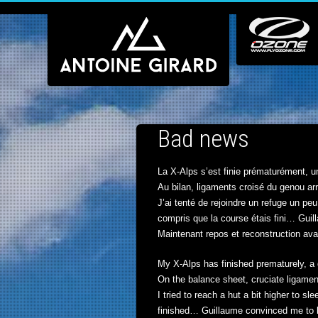
Bad news
La X-Alps s’est finie prématurément, un
Au bilan, ligaments croisé du genou ar
J’ai tenté de rejoindre un refuge un pe
compris que la course étais fini… Guil
Maintenant repos et reconstruction avan
My X-Alps has finished prematurely, a 
On the balance sheet, cruciate ligament
I tried to reach a hut a bit higher to s
finished… Guillaume convinced me to b