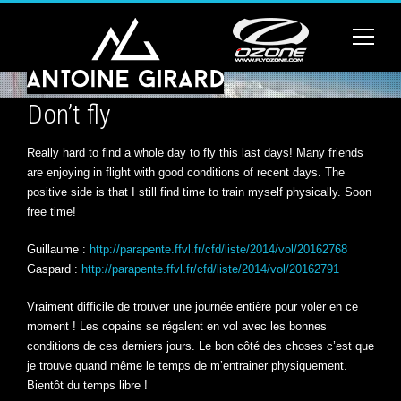
Don’t fly
Really hard to find a whole day to fly this last days! Many friends
are enjoying in flight with good conditions of recent days. The
positive side is that I still find time to train myself physically. Soon
free time!
Guillaume :
http://parapente.ffvl.fr/cfd/liste/2014/vol/20162768
Gaspard :
http://parapente.ffvl.fr/cfd/liste/2014/vol/20162791
Vraiment difficile de trouver une journée entière pour voler en ce
moment ! Les copains se régalent en vol avec les bonnes
conditions de ces derniers jours. Le bon côté des choses c’est que
je trouve quand même le temps de m’entrainer physiquement.
Bientôt du temps libre !