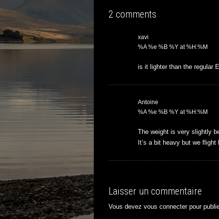
2 comments
xavi
%A %e %B %Y at %H:%M
is it lighter than the regula
Antoine
%A %e %B %Y at %H:%M
The weight is very slightly b
It’s a bit heavy but we flight
Laisser un commentaire
Vous devez
vous connecter
pour publi