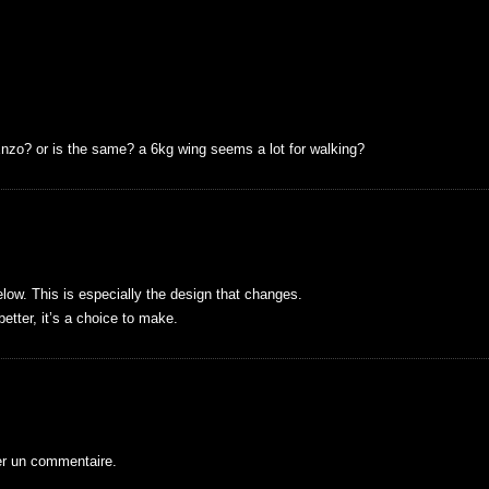
r Enzo? or is the same? a 6kg wing seems a lot for walking?
elow. This is especially the design that changes.
 better, it’s a choice to make.
er un commentaire.