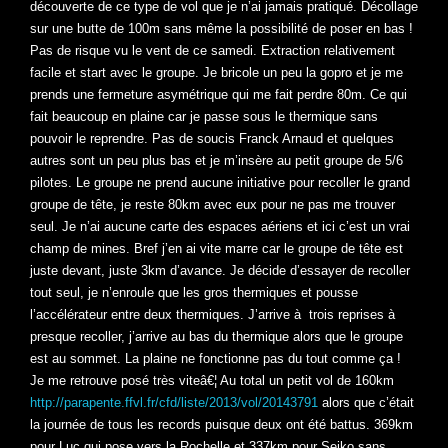
découverte de ce type de vol que je n’ai jamais pratiqué. Décollage
sur une butte de 100m sans même la possibilité de poser en bas !
Pas de risque vu le vent de ce samedi. Extraction relativement
facile et start avec le groupe. Je bricole un peu la gopro et je me
prends une fermeture asymétrique qui me fait perdre 80m. Ce qui
fait beaucoup en plaine car je passe sous le thermique sans
pouvoir le reprendre. Pas de soucis Franck Arnaud et quelques
autres sont un peu plus bas et je m’insère au petit groupe de 5/6
pilotes. Le groupe ne prend aucune initiative pour recoller le grand
groupe de tête, je reste 80km avec eux pour ne pas me trouver
seul. Je n’ai aucune carte des espaces aériens et ici c’est un vrai
champ de mines. Bref j’en ai vite marre car le groupe de tête est
juste devant, juste 3km d’avance. Je décide d’essayer de recoller
tout seul, je n’enroule que les gros thermiques et pousse
l’accélérateur entre deux thermiques. J’arrive à trois reprises à
presque recoller, j’arrive au bas du thermique alors que le groupe
est au sommet. La plaine ne fonctionne pas du tout comme ça !
Je me retrouve posé très viteâ€¦ Au total un petit vol de 160km
http://parapente.ffvl.fr/cfd/liste/2013/vol/20143791
alors que c’était
la journée de tous les records puisque deux ont été battus. 369km
pour Luc qui pose vers la Rochelle et 337km pour Seiko sans