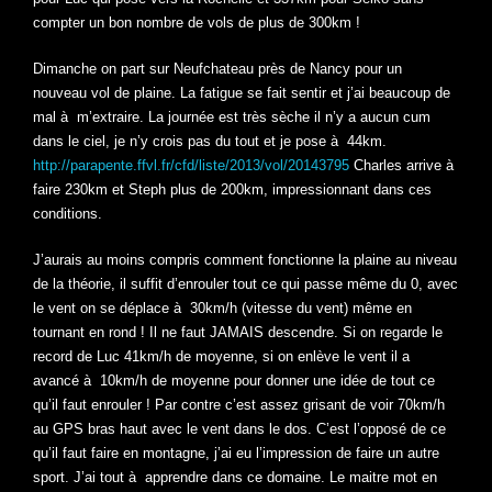
compter un bon nombre de vols de plus de 300km !
Dimanche on part sur Neufchateau près de Nancy pour un
nouveau vol de plaine. La fatigue se fait sentir et j’ai beaucoup de
mal à m’extraire. La journée est très sèche il n’y a aucun cum
dans le ciel, je n’y crois pas du tout et je pose à 44km.
http://parapente.ffvl.fr/cfd/liste/2013/vol/20143795
Charles arrive à
faire 230km et Steph plus de 200km, impressionnant dans ces
conditions.
J’aurais au moins compris comment fonctionne la plaine au niveau
de la théorie, il suffit d’enrouler tout ce qui passe même du 0, avec
le vent on se déplace à 30km/h (vitesse du vent) même en
tournant en rond ! Il ne faut JAMAIS descendre. Si on regarde le
record de Luc 41km/h de moyenne, si on enlève le vent il a
avancé à 10km/h de moyenne pour donner une idée de tout ce
qu’il faut enrouler ! Par contre c’est assez grisant de voir 70km/h
au GPS bras haut avec le vent dans le dos. C’est l’opposé de ce
qu’il faut faire en montagne, j’ai eu l’impression de faire un autre
sport. J’ai tout à apprendre dans ce domaine. Le maitre mot en