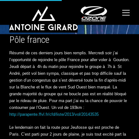
Pôle france
Résumé de ces derniers jours bien remplis. Mercredi soir j’ai
l’opportunité de rejoindre le pôle France pour aller voler à Gourdon.
Jeudi départ à 4h du matin pour rejoindre le groupe à 7h à St
André, petit vol bien sympa, classique et pas trop difficile sauf la
gestion d’un congestus qui s’est déversé toute la fin d’après-midi
sur la Blanche et le flux de vent Sud Ouest bien marqué. La
grande majorité du groupe qui ne boucle pas est en réalité bloqué
par le rideau de pluie. Pour ma part j’ai eu la chance de pouvoir le
contourner par l’Ouest. Un vol de 193km :
http://parapente.ffvl.fr/cfd/liste/2013/vol/20143535
Le lendemain on fait la route pour Jeufosse qui est proche de
Paris. C’est parti pour 2 jours de plaine, je suis tout excité part la