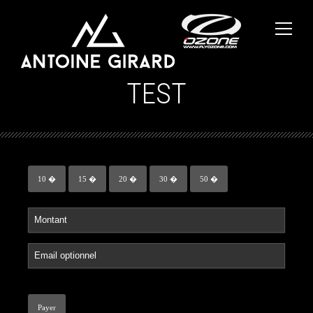
TEST
10 �
15 �
20 �
30 �
50 �
Payer