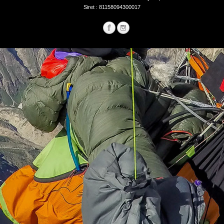
Siret : 81158094300017