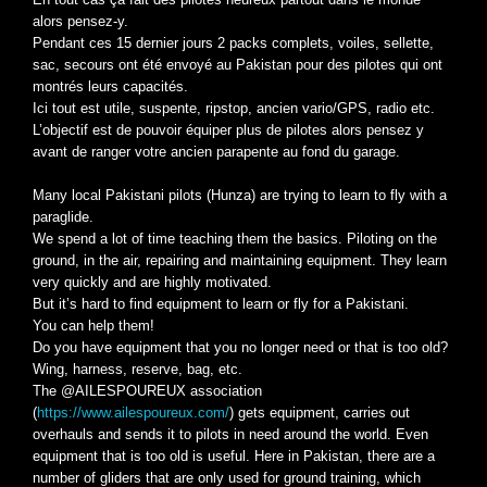
alors pensez-y.
Pendant ces 15 dernier jours 2 packs complets, voiles, sellette,
sac, secours ont été envoyé au Pakistan pour des pilotes qui ont
montrés leurs capacités.
Ici tout est utile, suspente, ripstop, ancien vario/GPS, radio etc.
L’objectif est de pouvoir équiper plus de pilotes alors pensez y
avant de ranger votre ancien parapente au fond du garage.
Many local Pakistani pilots (Hunza) are trying to learn to fly with a
paraglide.
We spend a lot of time teaching them the basics. Piloting on the
ground, in the air, repairing and maintaining equipment. They learn
very quickly and are highly motivated.
But it’s hard to find equipment to learn or fly for a Pakistani.
You can help them!
Do you have equipment that you no longer need or that is too old?
Wing, harness, reserve, bag, etc.
The @AILESPOUREUX association
(
https://www.ailespoureux.com/
) gets equipment, carries out
overhauls and sends it to pilots in need around the world. Even
equipment that is too old is useful. Here in Pakistan, there are a
number of gliders that are only used for ground training, which